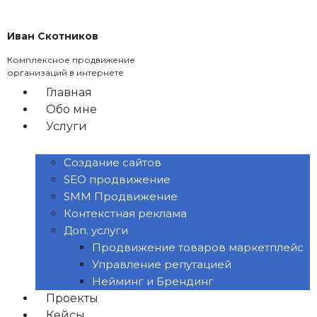
Перейти
к
Иван Скотников
содержимому
Комплексное продвижение
организаций в интернете
Главная
Обо мне
Услуги
Создание сайтов
SEO продвижение
SMM Продвижение
Контекстная реклама
Доп. услуги
Продвижение товаров маркетплейс
Управление репутацией
Нейминг и Брендинг
Проекты
Кейсы