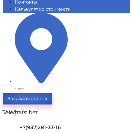
Контакты
Калькулятор стоимости
Чита
Заказать звонок
Telegram
Vk
Whatsapp
Viber
+7(937)281-33-16