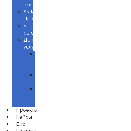
продвижение
SMM
Продвижение
Контекстная
реклама
Доп.
услуги
Продвижение
товаров
маркетплейс
Управление
репутацией
Нейминг
и
Брендинг
Проекты
Кейсы
Блог