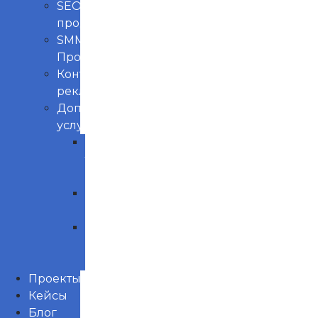
SEO
продвижение
SMM
Продвижение
Контекстная
реклама
Доп.
услуги
Продвижение
товаров
маркетплейс
Управление
репутацией
Нейминг
и
Брендинг
Проекты
Кейсы
Блог