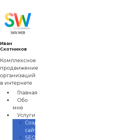
Перейти
к
содержимому
Иван
Скотников
Комплексное
продвижение
организаций
в интернете
Главная
Обо
мне
Услуги
Создание
сайтов
SEO